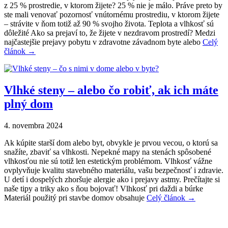
z 25 % prostredie, v ktorom žijete? 25 % nie je málo. Práve preto by
ste mali venovať pozornosť vnútornému prostrediu, v ktorom žijete
– strávite v ňom totiž až 90 % svojho života. Teplota a vlhkosť sú
dôležité Ako sa prejaví to, že žijete v nezdravom prostredí? Medzi
najčastejšie prejavy pobytu v zdravotne závadnom byte alebo
Celý
článok →
Vlhké steny – alebo čo robiť, ak ich máte
plný dom
4. novembra 2024
Ak kúpite starší dom alebo byt, obvykle je prvou vecou, o ktorú sa
snažíte, zbaviť sa vlhkosti. Nepekné mapy na stenách spôsobené
vlhkosťou nie sú totiž len estetickým problémom. Vlhkosť vážne
ovplyvňuje kvalitu stavebného materiálu, vašu bezpečnosť i zdravie.
U detí i dospelých zhoršuje alergie ako i prejavy astmy. Prečítajte si
naše tipy a triky ako s ňou bojovať! Vlhkosť pri daždi a búrke
Materiál použitý pri stavbe domov obsahuje
Celý článok →