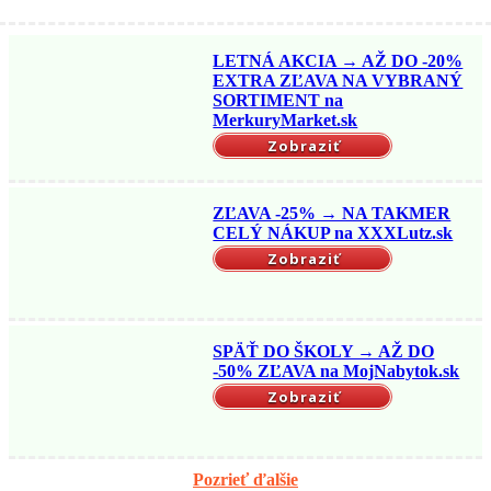
LETNÁ AKCIA → AŽ DO -20%
EXTRA ZĽAVA NA VYBRANÝ
SORTIMENT na
MerkuryMarket.sk
Zobraziť
ZĽAVA -25% → NA TAKMER
CELÝ NÁKUP na XXXLutz.sk
Zobraziť
SPÄŤ DO ŠKOLY → AŽ DO
-50% ZĽAVA na MojNabytok.sk
Zobraziť
Pozrieť ďalšie