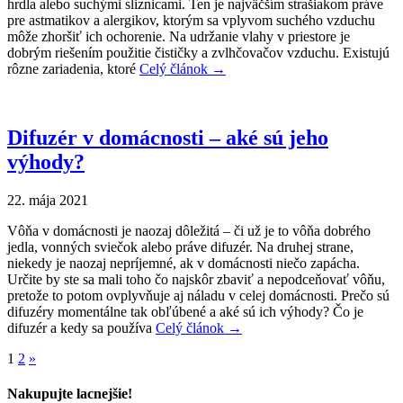
hrdla alebo suchými sliznicami. Ten je najväčším strašiakom práve
pre astmatikov a alergikov, ktorým sa vplyvom suchého vzduchu
môže zhoršiť ich ochorenie. Na udržanie vlahy v priestore je
dobrým riešením použitie čističky a zvlhčovačov vzduchu. Existujú
rôzne zariadenia, ktoré
Celý článok →
Difuzér v domácnosti – aké sú jeho
výhody?
22. mája 2021
Vôňa v domácnosti je naozaj dôležitá – či už je to vôňa dobrého
jedla, vonných sviečok alebo práve difuzér. Na druhej strane,
niekedy je naozaj nepríjemné, ak v domácnosti niečo zapácha.
Určite by ste sa mali toho čo najskôr zbaviť a nepodceňovať vôňu,
pretože to potom ovplyvňuje aj náladu v celej domácnosti. Prečo sú
difuzéry momentálne tak obľúbené a aké sú ich výhody? Čo je
difuzér a kedy sa používa
Celý článok →
1
2
»
Nakupujte lacnejšie!