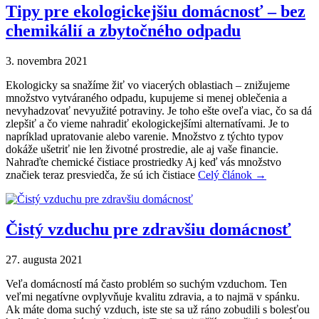
Tipy pre ekologickejšiu domácnosť – bez
chemikálií a zbytočného odpadu
3. novembra 2021
Ekologicky sa snažíme žiť vo viacerých oblastiach – znižujeme
množstvo vytváraného odpadu, kupujeme si menej oblečenia a
nevyhadzovať nevyužité potraviny. Je toho ešte oveľa viac, čo sa dá
zlepšiť a čo vieme nahradiť ekologickejšími alternatívami. Je to
napríklad upratovanie alebo varenie. Množstvo z týchto typov
dokáže ušetriť nie len životné prostredie, ale aj vaše financie.
Nahraďte chemické čistiace prostriedky Aj keď vás množstvo
značiek teraz presviedča, že sú ich čistiace
Celý článok →
Čistý vzduchu pre zdravšiu domácnosť
27. augusta 2021
Veľa domácností má často problém so suchým vzduchom. Ten
veľmi negatívne ovplyvňuje kvalitu zdravia, a to najmä v spánku.
Ak máte doma suchý vzduch, iste ste sa už ráno zobudili s bolesťou