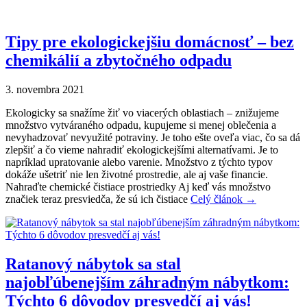
Tipy pre ekologickejšiu domácnosť – bez
chemikálií a zbytočného odpadu
3. novembra 2021
Ekologicky sa snažíme žiť vo viacerých oblastiach – znižujeme
množstvo vytváraného odpadu, kupujeme si menej oblečenia a
nevyhadzovať nevyužité potraviny. Je toho ešte oveľa viac, čo sa dá
zlepšiť a čo vieme nahradiť ekologickejšími alternatívami. Je to
napríklad upratovanie alebo varenie. Množstvo z týchto typov
dokáže ušetriť nie len životné prostredie, ale aj vaše financie.
Nahraďte chemické čistiace prostriedky Aj keď vás množstvo
značiek teraz presviedča, že sú ich čistiace
Celý článok →
Ratanový nábytok sa stal
najobľúbenejším záhradným nábytkom:
Týchto 6 dôvodov presvedčí aj vás!