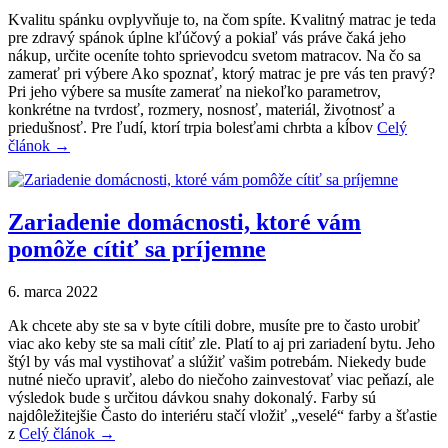
Kvalitu spánku ovplyvňuje to, na čom spíte. Kvalitný matrac je teda
pre zdravý spánok úplne kľúčový a pokiaľ vás práve čaká jeho
nákup, určite oceníte tohto sprievodcu svetom matracov. Na čo sa
zamerať pri výbere Ako spoznať, ktorý matrac je pre vás ten pravý?
Pri jeho výbere sa musíte zamerať na niekoľko parametrov,
konkrétne na tvrdosť, rozmery, nosnosť, materiál, životnosť a
priedušnosť. Pre ľudí, ktorí trpia bolesťami chrbta a kĺbov
Celý
článok →
Zariadenie domácnosti, ktoré vám
pomôže cítiť sa príjemne
6. marca 2022
Ak chcete aby ste sa v byte cítili dobre, musíte pre to často urobiť
viac ako keby ste sa mali cítiť zle. Platí to aj pri zariadení bytu. Jeho
štýl by vás mal vystihovať a slúžiť vašim potrebám. Niekedy bude
nutné niečo upraviť, alebo do niečoho zainvestovať viac peňazí, ale
výsledok bude s určitou dávkou snahy dokonalý. Farby sú
najdôležitejšie Často do interiéru stačí vložiť „veselé“ farby a šťastie
z
Celý článok →