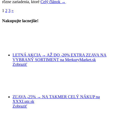
rôzne zariadenia, ktoré
Celý článok →
1
2
3
»
Nakupujte lacnejšie!
LETNÁ AKCIA → AŽ DO -20% EXTRA ZĽAVA NA
VYBRANÝ SORTIMENT na MerkuryMarket.sk
Zobraziť
ZĽAVA -25% → NA TAKMER CELÝ NÁKUP na
XXXLutz.sk
Zobraziť