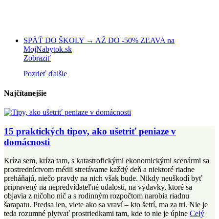
SPÄŤ DO ŠKOLY → AŽ DO -50% ZĽAVA na
MojNabytok.sk
Zobraziť
Pozrieť ďalšie
Najčítanejšie
15 praktických tipov, ako ušetriť peniaze v
domácnosti
Kríza sem, kríza tam, s katastrofickými ekonomickými scenármi sa
prostredníctvom médii stretávame každý deň a niektoré riadne
preháňajú, niečo pravdy na nich však bude. Nikdy neuškodí byť
pripravený na nepredvídateľné udalosti, na výdavky, ktoré sa
objavia z ničoho nič a s rodinným rozpočtom narobia riadnu
šarapatu. Predsa len, viete ako sa vraví – kto šetrí, ma za tri. Nie je
teda rozumné plytvať prostriedkami tam, kde to nie je úplne
Celý