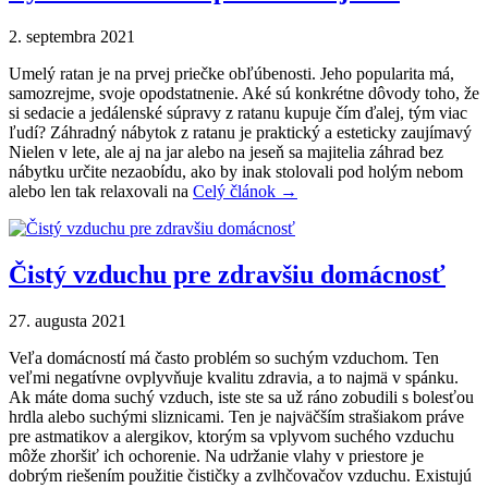
2. septembra 2021
Umelý ratan je na prvej priečke obľúbenosti. Jeho popularita má,
samozrejme, svoje opodstatnenie. Aké sú konkrétne dôvody toho, že
si sedacie a jedálenské súpravy z ratanu kupuje čím ďalej, tým viac
ľudí? Záhradný nábytok z ratanu je praktický a esteticky zaujímavý
Nielen v lete, ale aj na jar alebo na jeseň sa majitelia záhrad bez
nábytku určite nezaobídu, ako by inak stolovali pod holým nebom
alebo len tak relaxovali na
Celý článok →
Čistý vzduchu pre zdravšiu domácnosť
27. augusta 2021
Veľa domácností má často problém so suchým vzduchom. Ten
veľmi negatívne ovplyvňuje kvalitu zdravia, a to najmä v spánku.
Ak máte doma suchý vzduch, iste ste sa už ráno zobudili s bolesťou
hrdla alebo suchými sliznicami. Ten je najväčším strašiakom práve
pre astmatikov a alergikov, ktorým sa vplyvom suchého vzduchu
môže zhoršiť ich ochorenie. Na udržanie vlahy v priestore je
dobrým riešením použitie čističky a zvlhčovačov vzduchu. Existujú