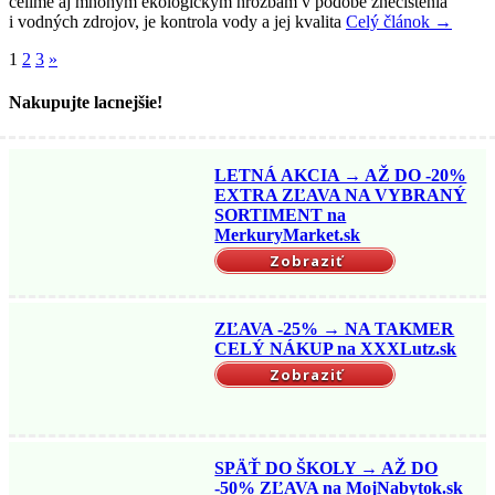
čelíme aj mnohým ekologickým hrozbám v podobe znečistenia
i vodných zdrojov, je kontrola vody a jej kvalita
Celý článok →
1
2
3
»
Nakupujte lacnejšie!
LETNÁ AKCIA → AŽ DO -20%
EXTRA ZĽAVA NA VYBRANÝ
SORTIMENT na
MerkuryMarket.sk
Zobraziť
ZĽAVA -25% → NA TAKMER
CELÝ NÁKUP na XXXLutz.sk
Zobraziť
SPÄŤ DO ŠKOLY → AŽ DO
-50% ZĽAVA na MojNabytok.sk