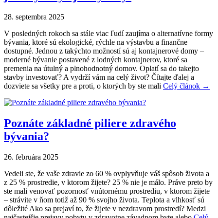
28. septembra 2025
V posledných rokoch sa stále viac ľudí zaujíma o alternatívne formy
bývania, ktoré sú ekologické, rýchle na výstavbu a finančne
dostupné. Jednou z takýchto možností sú aj kontajnerové domy –
moderné bývanie postavené z lodných kontajnerov, ktoré sa
premenia na útulný a plnohodnotný domov. Oplatí sa do takejto
stavby investovať? A vydrží vám na celý život? Čítajte ďalej a
dozviete sa všetky pre a proti, o ktorých by ste mali
Celý článok →
Poznáte základné piliere zdravého
bývania?
26. februára 2025
Vedeli ste, že vaše zdravie zo 60 % ovplyvňuje váš spôsob života a
z 25 % prostredie, v ktorom žijete? 25 % nie je málo. Práve preto by
ste mali venovať pozornosť vnútornému prostrediu, v ktorom žijete
– strávite v ňom totiž až 90 % svojho života. Teplota a vlhkosť sú
dôležité Ako sa prejaví to, že žijete v nezdravom prostredí? Medzi
najčastejšie prejavy pobytu v zdravotne závadnom byte alebo
Celý