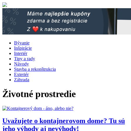
Bývanie
Inšpirácie
Interiér
Tipy a rady
Návody
Stavba a rekonštrukcia
Exteriér
Záhrada
Životné prostredie
Uvažujete o kontajnerovom dome? Tu sú
jeho výhody aj nevýhody!