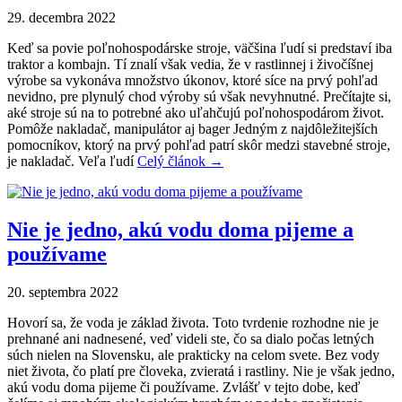
29. decembra 2022
Keď sa povie poľnohospodárske stroje, väčšina ľudí si predstaví iba
traktor a kombajn. Tí znalí však vedia, že v rastlinnej i živočíšnej
výrobe sa vykonáva množstvo úkonov, ktoré síce na prvý pohľad
nevidno, pre plynulý chod výroby sú však nevyhnutné. Prečítajte si,
aké stroje sú na to potrebné ako uľahčujú poľnohospodárom život.
Pomôže nakladač, manipulátor aj bager Jedným z najdôležitejších
pomocníkov, ktorý na prvý pohľad patrí skôr medzi stavebné stroje,
je nakladač. Veľa ľudí
Celý článok →
Nie je jedno, akú vodu doma pijeme a
používame
20. septembra 2022
Hovorí sa, že voda je základ života. Toto tvrdenie rozhodne nie je
prehnané ani nadnesené, veď videli ste, čo sa dialo počas letných
súch nielen na Slovensku, ale prakticky na celom svete. Bez vody
niet života, čo platí pre človeka, zvieratá i rastliny. Nie je však jedno,
akú vodu doma pijeme či používame. Zvlášť v tejto dobe, keď