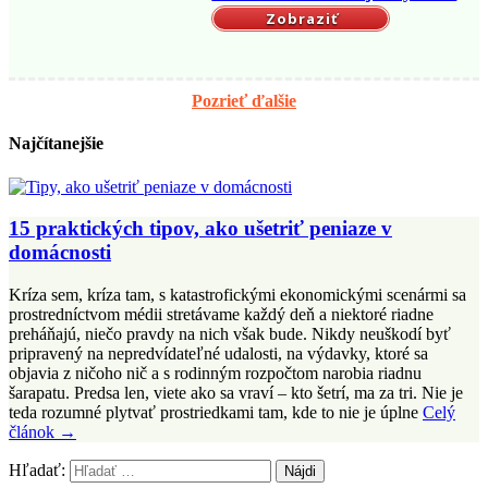
Zobraziť
Pozrieť ďalšie
Najčítanejšie
15 praktických tipov, ako ušetriť peniaze v
domácnosti
Kríza sem, kríza tam, s katastrofickými ekonomickými scenármi sa
prostredníctvom médii stretávame každý deň a niektoré riadne
preháňajú, niečo pravdy na nich však bude. Nikdy neuškodí byť
pripravený na nepredvídateľné udalosti, na výdavky, ktoré sa
objavia z ničoho nič a s rodinným rozpočtom narobia riadnu
šarapatu. Predsa len, viete ako sa vraví – kto šetrí, ma za tri. Nie je
teda rozumné plytvať prostriedkami tam, kde to nie je úplne
Celý
článok →
Hľadať: