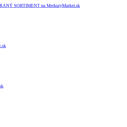
NÝ SORTIMENT na MerkuryMarket.sk
.sk
sk