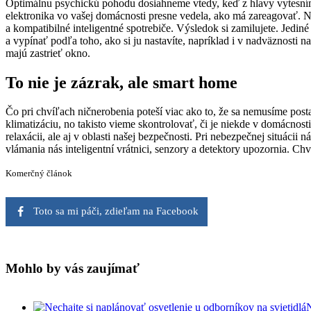
Optimálnu psychickú pohodu dosiahneme vtedy, keď z hlavy vytesníme
elektronika vo vašej domácnosti presne vedela, ako má zareagovať. Nie 
a kompatibilné inteligentné spotrebiče. Výsledok si zamilujete. Jedin
a vypínať podľa toho, ako si ju nastavíte, napríklad i v nadväznosti
majú zastrieť okno.
To nie je zázrak, ale smart home
Čo pri chvíľach ničnerobenia poteší viac ako to, že sa nemusíme post
klimatizáciu, no takisto vieme skontrolovať, či je niekde v domácnos
relaxácii, ale aj v oblasti našej bezpečnosti. Pri nebezpečnej situácii
vlámania nás inteligentní vrátnici, senzory a detektory upozornia. Ch
Komerčný článok
Toto sa mi páči, zdieľam na Facebook
Mohlo by vás zaujímať
N