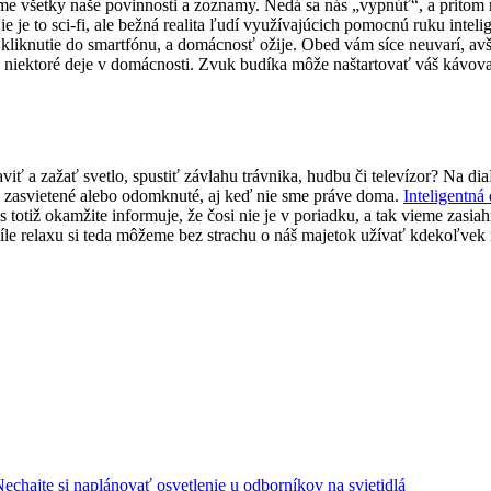
 všetky naše povinnosti a zoznamy. Nedá sa nás „vypnúť“, a pritom r
je to sci-fi, ale bežná realita ľudí využívajúcich pomocnú ruku intelig
é kliknutie do smartfónu, a domácnosť ožije. Obed vám síce neuvarí, avš
 na niektoré deje v domácnosti. Zvuk budíka môže naštartovať váš kávov
aviť a zažať svetlo, spustiť závlahu trávnika, hudbu či televízor? Na 
ti zasvietené alebo odomknuté, aj keď nie sme práve doma.
Inteligentn
 nás totiž okamžite informuje, že čosi nie je v poriadku, a tak vieme za
víle relaxu si teda môžeme bez strachu o náš majetok užívať kdekoľvek 
echajte si naplánovať osvetlenie u odborníkov na svietidlá