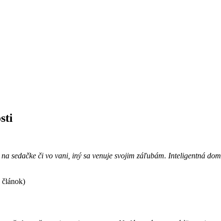
sti
o na sedačke či vo vani, iný sa venuje svojim záľubám. Inteligentná d
 článok)