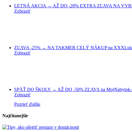
LETNÁ AKCIA → AŽ DO -20% EXTRA ZĽAVA NA VYBRA
Zobraziť
ZĽAVA -25% → NA TAKMER CELÝ NÁKUP na XXXLutz
Zobraziť
SPÄŤ DO ŠKOLY → AŽ DO -50% ZĽAVA na MojNabytok.
Zobraziť
Pozrieť ďalšie
Najčítanejšie