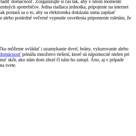
iadiť domácnosť. Zorganizujte si čas tak, aby v istom momente
entných spotrebičov. Jedna riadiaca jednotka, pripojenie na internet
ak postará sa o to, aby sa elektronika dokázala sama zapínať
ar alebo posledné večerné vypnutie osvetlenia pripomenie roletám, že
diaľku môžeme ovládať i uzamykanie dverí, brány, vykurovanie alebo
á domácnosť
prináša množstvo riešení, ktoré sú nápomocné nielen pri
siahnuť skôr, ako nám dom zhorí či nám ho zatopí. Áno, aj v prípade
na svete.