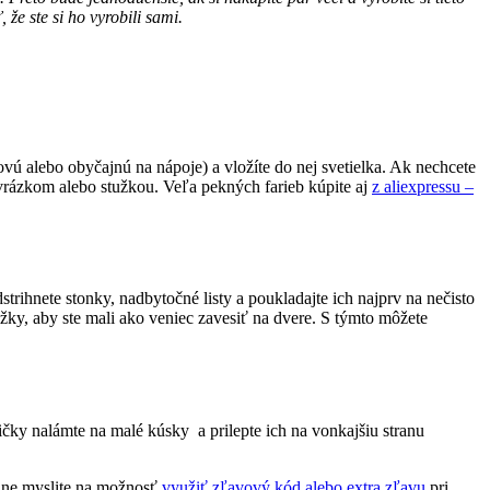
že ste si ho vyrobili sami.
novú alebo obyčajnú na nápoje) a vložíte do nej svetielka. Ak nechcete
ovrázkom alebo stužkou. Veľa pekných farieb kúpite aj
z aliexpressu –
trihnete stonky, nadbytočné listy a poukladajte ich najprv na nečisto
žky, aby ste mali ako veniec zavesiť na dvere. S týmto môžete
vičky nalámte na malé kúsky a prilepte ich na vonkajšiu stranu
line myslite na možnosť
využiť zľavový kód alebo extra zľavu
pri