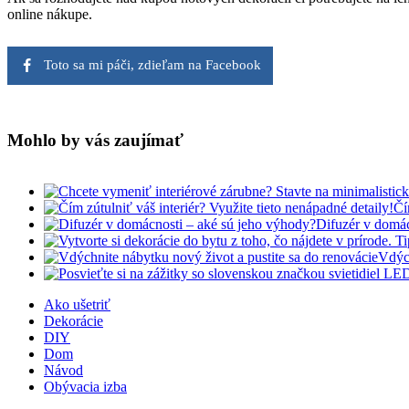
online nákupe.
Toto sa mi páči, zdieľam na Facebook
Mohlo by vás zaujímať
Čí
Difuzér v domác
Vdých
Ako ušetriť
Dekorácie
DIY
Dom
Návod
Obývacia izba