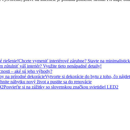
Chcete vymeniť interiérové ​​zárubne? Stavte na minimalistick
m zútulniť váš interiér? Využite tieto nenápadné detaily!
nosti – aké sú jeho výhody?
Vytvorte si dekorácie do bytu z toho, čo nájde
nite nábytku nový život a pustite sa do renovácie
Posvieťte si na zážitky so slovenskou značkou svietidiel LED2