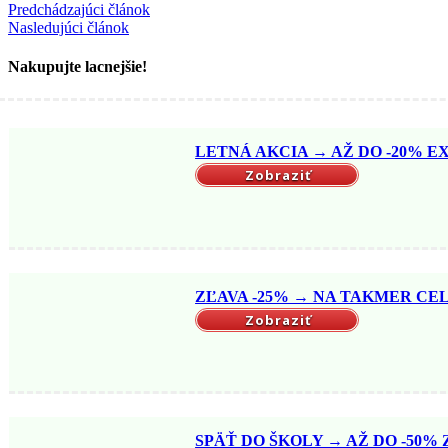
Predchádzajúci článok
Nasledujúci článok
Nakupujte lacnejšie!
LETNÁ AKCIA → AŽ DO -20% EX
Zobraziť
ZĽAVA -25% → NA TAKMER CELÝ
Zobraziť
SPÄŤ DO ŠKOLY → AŽ DO -50% Z