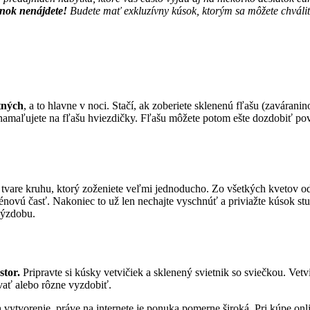
nok nenájdete!
Budete mať exkluzívny kúsok, ktorým sa môžete chváliť, 
tných
, a to hlavne v noci. Stačí, ak zoberiete sklenenú fľašu (zavárani
u namaľujete na fľašu hviezdičky. Fľašu môžete potom ešte dozdobiť p
 tvare kruhu, ktorý zoženiete veľmi jednoducho. Zo všetkých kvetov ods
énovú časť. Nakoniec to už len nechajte vyschnúť a priviažte kúsok stu
výzdobu.
stor.
Pripravte si kúsky vetvičiek a sklenený svietnik so sviečkou. Vet
vať alebo rôzne vyzdobiť.
h vytvorenie, práve na internete je ponuka pomerne široká. Pri kúpe on