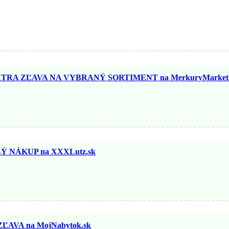
TRA ZĽAVA NA VYBRANÝ SORTIMENT na MerkuryMarket.
 NÁKUP na XXXLutz.sk
ĽAVA na MojNabytok.sk