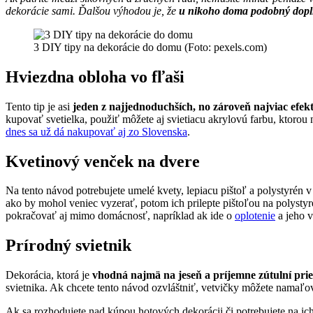
dekorácie sami. Ďalšou výhodou je, že
u nikoho doma podobný dopl
3 DIY tipy na dekorácie do domu (Foto: pexels.com)
Hviezdna obloha vo fľaši
Tento tip je asi
jeden z najjednoduchších, no zároveň najviac efek
kupovať svetielka, použiť môžete aj svietiacu akrylovú farbu, ktoro
dnes sa už dá nakupovať aj zo Slovenska
.
Kvetinový venček na dvere
Na tento návod potrebujete umelé kvety, lepiacu pištoľ a polystyrén v
ako by mohol veniec vyzerať, potom ich prilepte pištoľou na polystyr
pokračovať aj mimo domácnosť, napríklad ak ide o
oplotenie
a jeho 
Prírodný svietnik
Dekorácia, ktorá je
vhodná najmä na jeseň a príjemne zútulní prie
svietnika. Ak chcete tento návod ozvláštniť, vetvičky môžete namaľo
Ak sa rozhodujete nad kúpou hotových dekorácii či potrebujete na ic