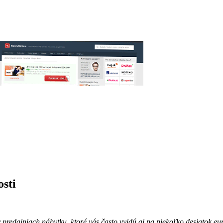
sti
redajniach nábytku, ktoré vás často vyjdú aj na niekoľko desiatok eur. 