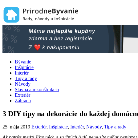
Bývanie
Inšpirácie
Interiér
Tipy a rady
Návody
Stavba a rekonštrukcia
Exteriér
Záhrada
3 DIY tipy na dekorácie do každej domácno
25. mája 2019
Exteriér
,
Inšpirácie
,
Interiér
,
Návody
,
Tipy a rady
Ak patríte medzi šikovných a zručných ľudí, nemusíte míňať peniaze v p